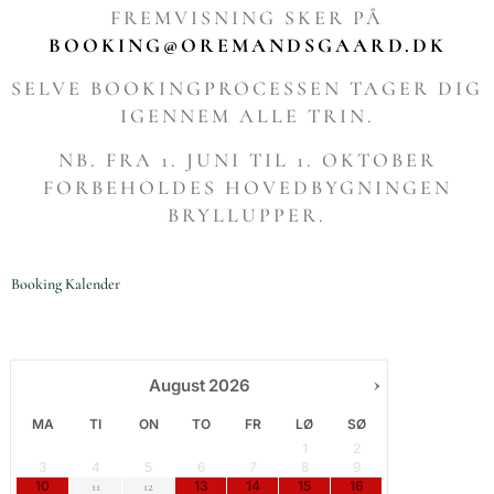
FREMVISNING SKER PÅ
BOOKING@OREMANDSGAARD.DK
SELVE BOOKINGPROCESSEN TAGER DIG
IGENNEM ALLE TRIN.
NB. FRA 1. JUNI TIL 1. OKTOBER
FORBEHOLDES HOVEDBYGNINGEN
BRYLLUPPER.
Booking Kalender
›
August
2026
MA
TI
ON
TO
FR
LØ
SØ
1
2
3
4
5
6
7
8
9
10
13
14
15
16
11
12