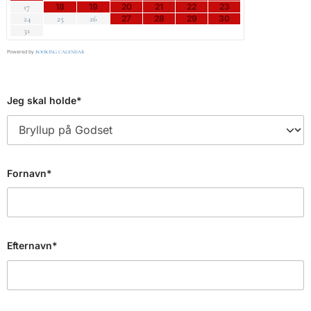
18
19
20
21
22
23
17
27
28
29
30
24
25
26
31
Powered by
BOOKING CALENDAR
Jeg skal holde*
Fornavn*
Efternavn*