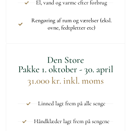
El, vand og varme efter forbrug
Rengøring af rum og værelser (eksl.
ovne, fedtpletter etc)
Den Store
Pakke 1. oktober - 30. april
31.000 kr. inkl. moms
Linned lagt frem på alle senge
Håndklæder lagt frem på sengene